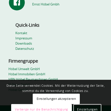
Ernst Höbel Gmbh
Quick-Links
Kontakt
Impressum
Downloads
Datenschutz
Firmengruppe
Höbel Umwelt GmbH
Höbel Immobilien GmbH
HBN Höbel Baumaschinen GmbH
H-Agrar GmbH
Diese Seite verwendet Cookies. Mit der Weiternutzung der Seite,
Höbel GmbH
stimmst du die Verwendung von Cookies zu.
Einstellungen akzeptieren
Verberge nur die Benachrichtigung
Einstellungen