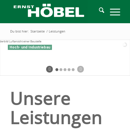
Du bist hier:
Startseite
/
Leistungen
Hoch- und Industriebau
Unsere
Leistungen