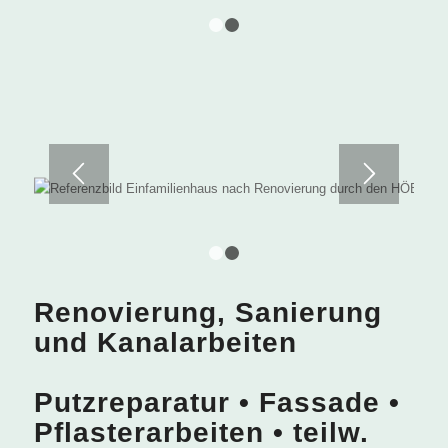
1
2
vorher
nachher
1
2
Renovierung, Sanierung
und Kanalarbeiten
Putzreparatur • Fassade •
Pflasterarbeiten • teilw.