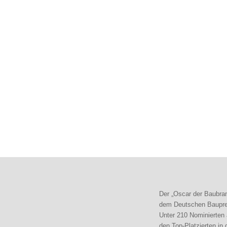
Der „Oscar der Baubra
dem Deutschen Baupre
Unter 210 Nominierten
den Top-Platzierten in