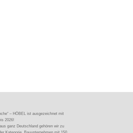
nche“ – HÖBEL ist ausgezeichnet mit
is 2026!
 aus ganz Deutschland gehören wir zu
 der Kategorie „Bauunternehmen mit 150