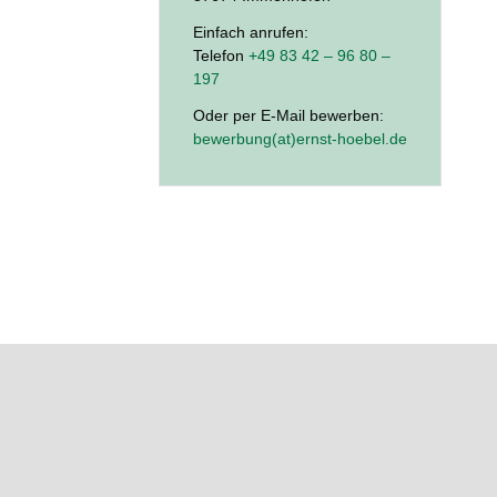
Einfach anrufen:
Telefon
+49 83 42 – 96 80 –
197
Oder per E-Mail bewerben:
bewerbung(at)ernst-hoebel.de