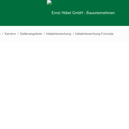
e
/
Karriere
/
Stellenangebote
/
Initiativbewerbung
/
Initiativbewerbung Formular