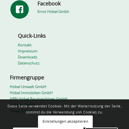
Facebook
Ernst Höbel Gmbh
Quick-Links
Kontakt
Impressum
Downloads
Datenschutz
Firmengruppe
Höbel Umwelt GmbH
Höbel Immobilien GmbH
HBN Höbel Baumaschinen GmbH
H-Agrar GmbH
Diese Seite verwendet Cookies. Mit der Weiternutzung der Seite,
Höbel GmbH
stimmst du die Verwendung von Cookies zu.
Einstellungen akzeptieren